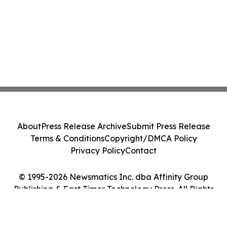
About
Press Release Archive
Submit Press Release
Terms & Conditions
Copyright/DMCA Policy
Privacy Policy
Contact
© 1995-2026 Newsmatics Inc. dba Affinity Group
Publishing & East Timor Technology Press. All Rights
Reserved.
Cookie Settings / Your Privacy Choices