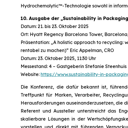
Hydrochemolytic™-Technologie sowohl in informel
10. Ausgabe der „Sustainability in Packagin
Datum: 21. bis 23. Oktober 2025
Ort: Hyatt Regency Barcelona Tower, Barcelona
Präsentation: „A holistic approach to recycling: w
rentabel zu machen)“ Eric Appelman, CRO
Datum: 23. Oktober 2025, 11:30 Uhr
Messestand: 4 – Gastgeberin Stefanie Steenhuis
Website:
https://www.sustainability-in-packagi
Die Konferenz, die dafür bekannt ist, führe
Treffpunkt für Marken, Verarbeiter, Recycling
Herausforderungen auseinanderzusetzen, die die
Referent und Aussteller unterstreicht das E
skalierbare Lösungen in der Wertschöpfungske
vorstellen und direkt mit führenden Verpac