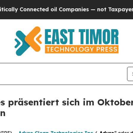
nected oil Companies — not Taxpayers — the Chan
s präsentiert sich im Oktobe
en
WIRE) --
Aduro Clean Technologies Inc.
(„
Aduro
“ oder d