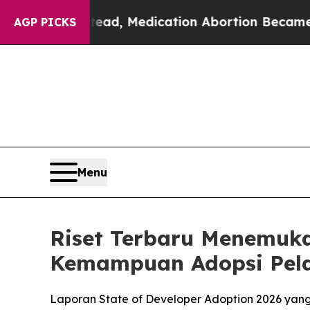
 Instead, Medication Abortion Became Easy to g
AGP PICKS
Menu
Riset Terbaru Menemuk
Kemampuan Adopsi Pel
Laporan State of Developer Adoption 2026 yan