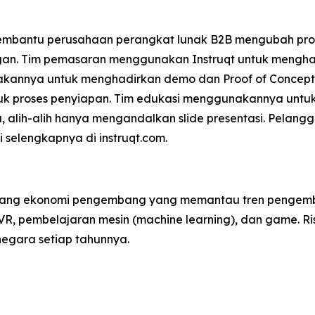
g membantu perusahaan perangkat lunak B2B mengubah p
an. Tim pemasaran menggunakan Instruqt untuk menghas
akannya untuk menghadirkan demo dan Proof of Concept 
k proses penyiapan. Tim edukasi menggunakannya untu
ata, alih-alih hanya mengandalkan slide presentasi. Pela
i selengkapnya di instruqt.com.
idang ekonomi pengembang yang memantau tren pengemba
VR, pembelajaran mesin (machine learning), dan game. Ri
 negara setiap tahunnya.