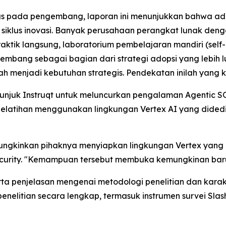
s pada pengembang, laporan ini menunjukkan bahwa ado
iklus inovasi. Banyak perusahaan perangkat lunak dengan
raktik langsung, laboratorium pembelajaran mandiri (self
bang sebagai bagian dari strategi adopsi yang lebih lu
elah menjadi kebutuhan strategis. Pendekatan inilah yan
nunjuk Instruqt untuk meluncurkan pengalaman Agentic SO
pelatihan menggunakan lingkungan Vertex AI yang dided
mungkinkan pihaknya menyiapkan lingkungan Vertex yang kh
Security. "Kemampuan tersebut membuka kemungkinan ba
rta penjelasan mengenai metodologi penelitian dan karak
 penelitian secara lengkap, termasuk instrumen survei Sla