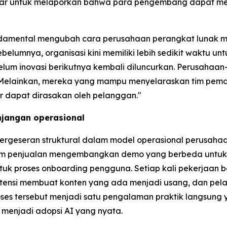
besar untuk melaporkan bahwa para pengembang dapat me
undamental mengubah cara perusahaan perangkat lunak mem
belumnya, organisasi kini memiliki lebih sedikit waktu
lum inovasi berikutnya kembali diluncurkan. Perusahaan
u. Melainkan, mereka yang mampu menyelaraskan tim pema
 dapat dirasakan oleh pelanggan."
njangan operasional
rgeseran struktural dalam model operasional perusaha
tim penjualan mengembangkan demo yang berbeda untuk 
tuk proses onboarding pengguna. Setiap kali pekerjaan be
otensi membuat konten yang ada menjadi usang, dan pela
es tersebut menjadi satu pengalaman praktik langsung
 menjadi adopsi AI yang nyata.