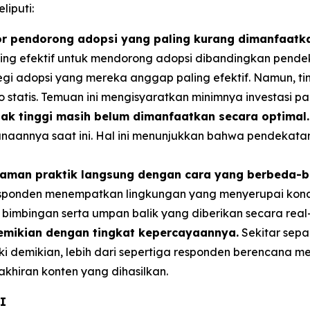
liputi:
or pendorong adopsi yang paling kurang dimanfaatk
ing efektif untuk mendorong adopsi dibandingkan pendeka
i adopsi yang mereka anggap paling efektif. Namun, ti
tatis. Temuan ini mengisyaratkan minimnya investasi pada 
k tinggi masih belum dimanfaatkan secara optimal.
unaannya saat ini. Hal ini menunjukkan bahwa pendekatan
laman praktik langsung dengan cara yang berbeda-b
ponden menempatkan lingkungan yang menyerupai kondisi 
bimbingan serta umpan balik yang diberikan secara real-
demikian dengan tingkat kepercayaannya.
Sekitar sepa
ski demikian, lebih dari sepertiga responden berencan
akhiran konten yang dihasilkan.
AI