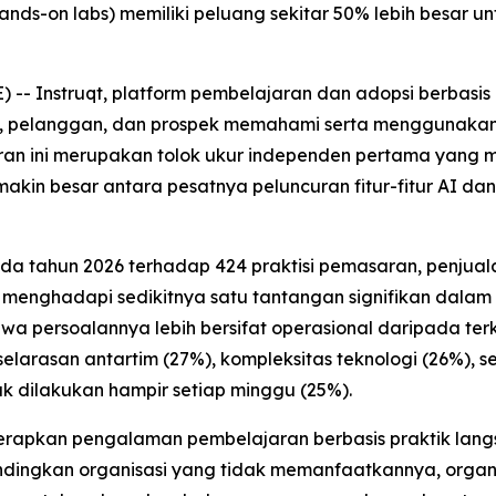
nds-on labs) memiliki peluang sekitar 50% lebih besar u
 Instruqt, platform pembelajaran dan adopsi berbasis 
pelanggan, dan prospek memahami serta menggunakan pr
ran ini merupakan tolok ukur independen pertama yang 
kin besar antara pesatnya peluncuran fitur-fitur AI 
ada tahun 2026 terhadap 424 praktisi pemasaran, penju
 menghadapi sedikitnya satu tantangan signifikan dala
a persoalannya lebih bersifat operasional daripada terka
larasan antartim (27%), kompleksitas teknologi (26%), s
k dilakukan hampir setiap minggu (25%).
apkan pengalaman pembelajaran berbasis praktik langsu
andingkan organisasi yang tidak memanfaatkannya, organ