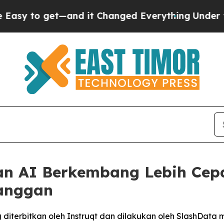
et—and it Changed Everything
Under the Second
an AI Berkembang Lebih Cep
anggan
g diterbitkan oleh Instruqt dan dilakukan oleh SlashD