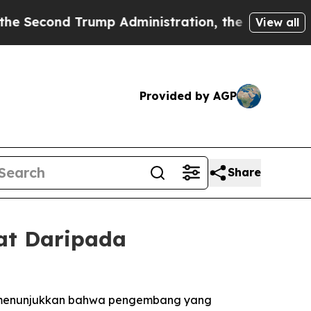
 Trump Administration, the Fight Over History 
View all
Provided by AGP
Share
at Daripada
ata menunjukkan bahwa pengembang yang