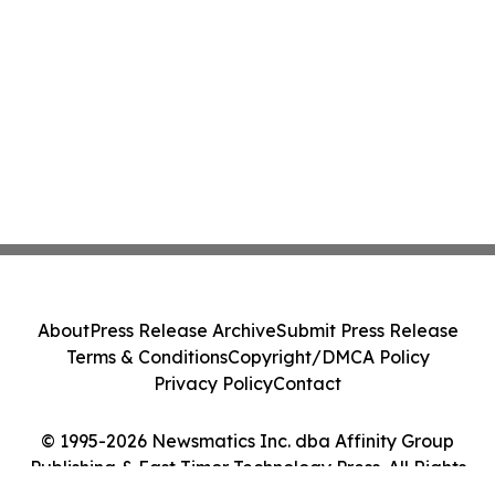
About
Press Release Archive
Submit Press Release
Terms & Conditions
Copyright/DMCA Policy
Privacy Policy
Contact
© 1995-2026 Newsmatics Inc. dba Affinity Group
Publishing & East Timor Technology Press. All Rights
Reserved.