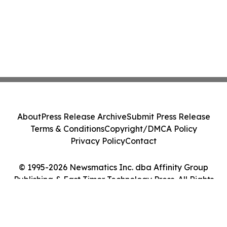
About
Press Release Archive
Submit Press Release
Terms & Conditions
Copyright/DMCA Policy
Privacy Policy
Contact
© 1995-2026 Newsmatics Inc. dba Affinity Group
Publishing & East Timor Technology Press. All Rights
Reserved.
Cookie Settings / Your Privacy Choices