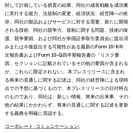
対して計画している措置の結果、同社の成長戦略を成功裏
に実行する能力、法規制の変更、経済状況、経営陣への依
存、同社の製品およびサービスに対する需要、新たに開発
される技術、同社の競争力、規制に関する問題、技術の保
護、競争要因、および同社が米国証券取引委員会に提出済
みまたは今後提出する可能性がある最新のForm 10-K年
次報告書およびForm 10-Q四半期報告書の「リスク要
因」セクションに記載されているその他の要因が含まれる
が、これらに限定されない。 本プレスリリースに含まれ
る将来の見通しに関する記述は、同社の経営陣による現時
点での予想に基づくもので、本プレスリリースの日付時点
のものであり、同社は、新しい情報、将来の出来事、その
他の結果にかかわらず、将来の見通しに関する記述を更新
する義務を明確に否認する。
コーポレート･コミュニケーション: