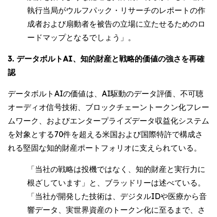
執行当局がウルフパック・リサーチのレポートの作
成者および扇動者を被告の立場に立たせるためのロ
ードマップとなるでしょう」。
3. データボルトAI、知的財産と戦略的価値の強さを再確
認
データボルトAIの価値は、AI駆動のデータ評価、不可聴
オーディオ信号技術、ブロックチェーントークン化フレー
ムワーク、およびエンタープライズデータ収益化システム
を対象とする70件を超える米国および国際特許で構成さ
れる堅固な知的財産ポートフォリオに支えられている。
「当社の戦略は投機ではなく、知的財産と実行力に
根ざしています」と、ブラッドリーは述べている。
「当社が開発した技術は、デジタルIDや医療から音
響データ、実世界資産のトークン化に至るまで、さ