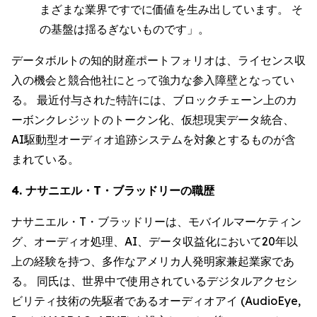
まざまな業界ですでに価値を生み出しています。 そ
の基盤は揺るぎないものです」。
データボルトの知的財産ポートフォリオは、ライセンス収
入の機会と競合他社にとって強力な参入障壁となってい
る。 最近付与された特許には、ブロックチェーン上のカ
ーボンクレジットのトークン化、仮想現実データ統合、
AI駆動型オーディオ追跡システムを対象とするものが含
まれている。
4. ナサニエル・T・ブラッドリーの職歴
ナサニエル・T・ブラッドリーは、モバイルマーケティン
グ、オーディオ処理、AI、データ収益化において20年以
上の経験を持つ、多作なアメリカ人発明家兼起業家であ
る。 同氏は、世界中で使用されているデジタルアクセシ
ビリティ技術の先駆者であるオーディオアイ (AudioEye,