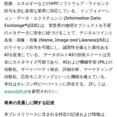
医療、エネルギーなどのHPCソフトウェア・ライセンス
供与を含む多様な業界に対応している。 インフォメーシ
ョン・データ・エクスチェンジ (Information Data
Exchange®)(IDE) は、実世界の物理オブジェクトを不変
のメタデータに安全に紐づけることで、デジタルツインと
名前・画像・肖像 (Name, Image and Likeness)(NIL)
のライセンス供与を可能にし、誠実性を備えた責任ある
AIを促進している。 データボルトAIの技術スイートは完
全にカスタマイズ可能であり、AIおよび機械学習 (ML) の
自動化、サードパーティ統合、詳細分析、マーケティング
自動化、広告モニタリングといった機能を備えている。
本社はオレゴン州ビーバートンに所在する。 詳しくは、
www.dvlt.ai
を参照されたい。
将来の見通しに関する記述
本プレスリリースに含まれる特定の記述および情報は、