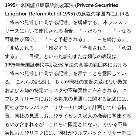
1995年米国証券民事訴訟改革法 (Private Securities
Litigation Reform Act of 1995) の意義の範囲内における
「将来の見通しに関する記述」を構成する。 本プレスリ
リースにおいて使用される場合、「～だろう」、「～なる
可能性が高い」、「～と予想される」、「～を続ける」、
「見込まれる」、「推定する」、「予測される」、「意図
する」、「目標」といった語句または類似の表現は、
1995年米国証券民事訴訟改革法の意義の範囲内における
「将来の見通しに関する記述」を示すことを意図してい
る。 これらの記述は、多くが同社の支配の及ばない既知
および未知の特定のリスクや不確実性に左右される。 本
プレスリリースにおける将来の見通しに関する記述には、
同社がウルフパック・リサーチに対して計画している措
置、同社の見通しおよびライセンス収入の機会に関連する
ものが含まれるが、これらに限定されない。 かかる不確
実性およびリスクには、同社がウルフパック・リサーチに