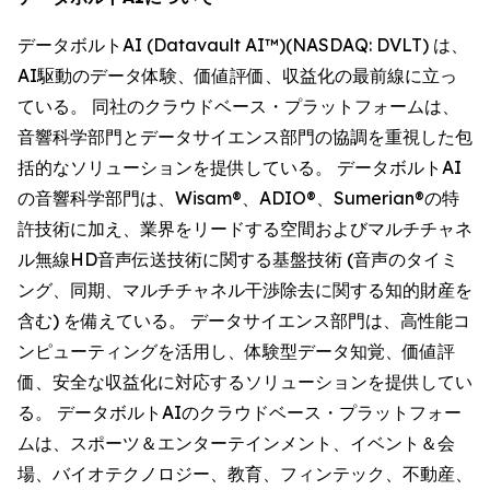
データボルトAI (Datavault AI™)(NASDAQ: DVLT) は、
AI駆動のデータ体験、価値評価、収益化の最前線に立っ
ている。 同社のクラウドベース・プラットフォームは、
音響科学部門とデータサイエンス部門の協調を重視した包
括的なソリューションを提供している。 データボルトAI
の音響科学部門は、Wisam®、ADIO®、Sumerian®の特
許技術に加え、業界をリードする空間およびマルチチャネ
ル無線HD音声伝送技術に関する基盤技術 (音声のタイミ
ング、同期、マルチチャネル干渉除去に関する知的財産を
含む) を備えている。 データサイエンス部門は、高性能コ
ンピューティングを活用し、体験型データ知覚、価値評
価、安全な収益化に対応するソリューションを提供してい
る。 データボルトAIのクラウドベース・プラットフォー
ムは、スポーツ＆エンターテインメント、イベント＆会
場、バイオテクノロジー、教育、フィンテック、不動産、