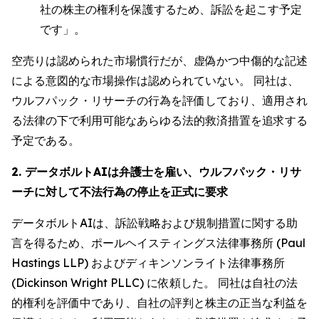
社の株主の権利を保護するため、訴訟を起こす予定
です」。
空売りは認められた市場慣行だが、虚偽かつ中傷的な記述
による意図的な市場操作は認められていない。 同社は、
ウルフパック・リサーチの行為を評価しており、適用され
る法律の下で利用可能なあらゆる法的救済措置を追求する
予定である。
2. データボルトAIは弁護士を雇い、ウルフパック・リサ
ーチに対して不法行為の停止を正式に要求
データボルトAIは、訴訟戦略および規制措置に関する助
言を得るため、ポールヘイスティングス法律事務所 (Paul
Hastings LLP) およびディキンソンライト法律事務所
(Dickinson Wright PLLC) に依頼した。 同社は自社の法
的権利を評価中であり、自社の評判と株主の正当な利益を