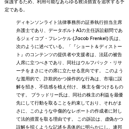
保護するため、利用可能なあらゆる救済措置を追求する予
定である。
ディキンソンライト法律事務所の証券執行担当主席
弁護士であり、データボルトAIの主任訴訟顧問であ
るジェイコブ・フレンケル (Jacob Frenkel) 氏は、
次のように述べている。「『ショート＆ディストー
ト』のコンテンツの提供者や支援者は、法廷の被告
人席に立つべきであり、同社はウルフパック・リサ
ーチをまさにその席に立たせる意向です。 このよう
な濫用的で、詐欺的かつ操作的な行為は、市場に誤
解を招き、不信感を植え付け、 株主を傷つけるもの
です。 ブラッドリー氏は、同社の株主の利益を最優
先にして行動を取ることを約束しており、それがま
さに、このような中傷的なレポートの作成者に対し
て法的措置を取る理由です。 この訴訟は、虚偽かつ
誤解を招くような記述を具体的に明らかにし、連邦