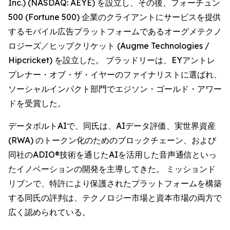
Inc.) (NASDAQ: AEYE) を設立し、その後、フォーチュン
500 (Fortune 500) 企業のクライアントにサービスを提供
するモバイル広告プラットフォームであるオーグメテクノ
ロジーズ／ヒップクリケット (Augme Technologies /
Hipcricket) を設立した。 ブラッドリーは、EYアントレ
プレナー・オブ・ザ・イヤーのファイナリストに選ばれ、
ソーシャルインパクト部門でエジソン・ゴールド・アワー
ドを受賞した。
データボルトAIで、同氏は、AIデータ評価、実世界資産
(RWA) のトークン化のためのブロックチェーン、および
同社のADIO®技術を通じたAIを活用した音声通信といっ
たイノベーションの開発を主導してきた。 ミッションド
リブンで、特許により保護されたプラットフォームを構築
する同氏の評判は、テクノロジー市場と資本市場の両方で
広く認められている。