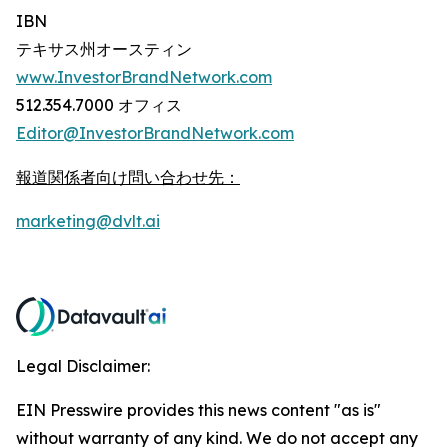
IBN
テキサス州オースティン
www.InvestorBrandNetwork.com
512.354.7000 オフィス
Editor@InvestorBrandNetwork.com
報道関係者向け問い合わせ先：
marketing@dvlt.ai
Legal Disclaimer:
EIN Presswire provides this news content "as is"
without warranty of any kind. We do not accept any